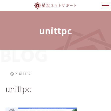
unittpc
BLOG
2018.11.12
unittpc