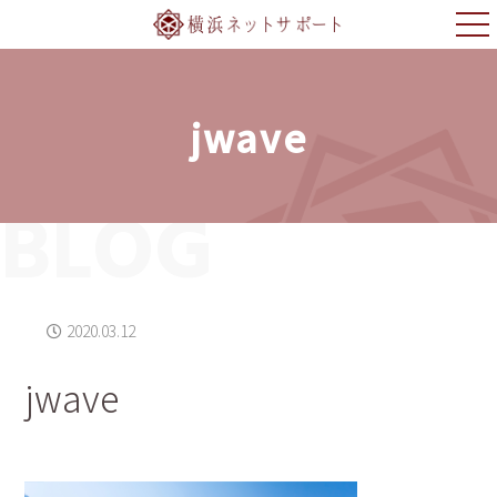
jwave
BLOG
2020.03.12
jwave