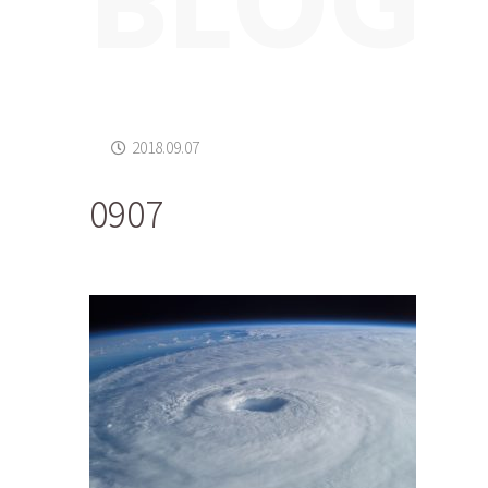
BLOG
2018.09.07
0907