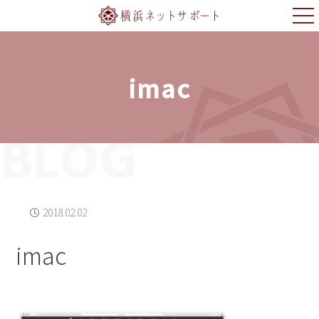
imac
BLOG
2018.02.02
imac